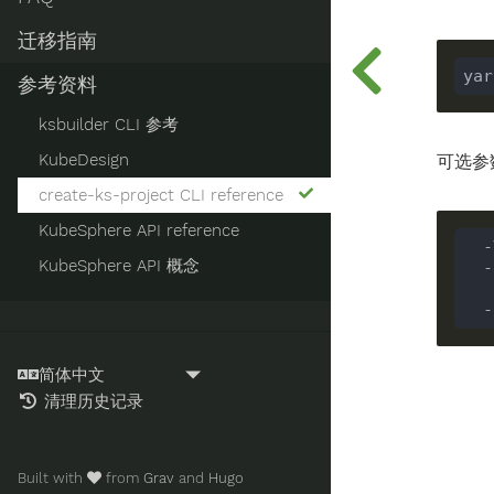
迁移指南
参考资料
ksbuilder CLI 参考
KubeDesign
可选参
create-ks-project CLI reference
KubeSphere API reference
KubeSphere API 概念
清理历史记录
Built with
from
Grav
and
Hugo