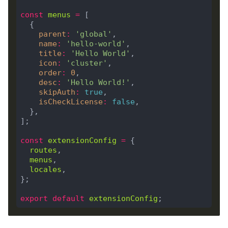
const
menus
=
parent
:
'global'
name
:
'hello-world'
title
:
'Hello World'
icon
:
'cluster'
order
:
0
desc
:
'Hello World!'
skipAuth
:
true
isCheckLicense
:
false
const
extensionConfig
=
routes
menus
locales
export
default
extensionConfig