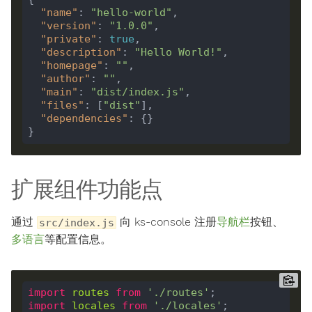
"name"
: 
"hello-world"
"version"
: 
"1.0.0"
"private"
: 
true
"description"
: 
"Hello World!"
"homepage"
: 
""
"author"
: 
""
"main"
: 
"dist/index.js"
"files"
: [
"dist"
"dependencies"
扩展组件功能点
通过
向 ks-console 注册
导航栏
按钮、
src/index.js
多语言
等配置信息。
import
routes
from
'./routes'
import
locales
from
'./locales'