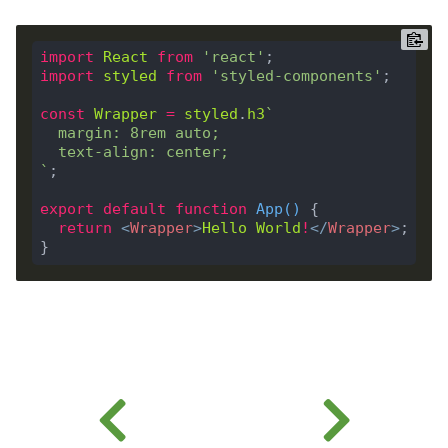
import
React
from
'react'
import
styled
from
'styled-components'
const
Wrapper
=
styled
.
h3
`
export
default
function
App
(
) 
return
<
Wrapper
>
Hello
World
!
</
Wrapper
>