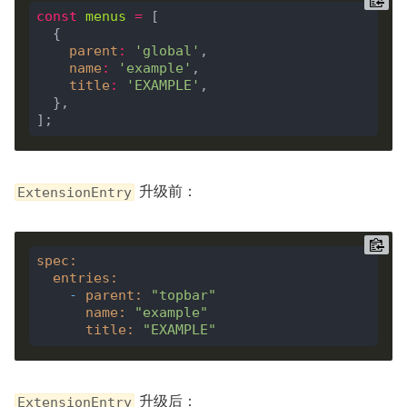
const
menus
=
parent
:
'global'
name
:
'example'
title
:
'EXAMPLE'
升级前：
ExtensionEntry
spec
:
entries
:
-
parent
:
"topbar"
name
:
"example"
title
:
"EXAMPLE"
升级后：
ExtensionEntry