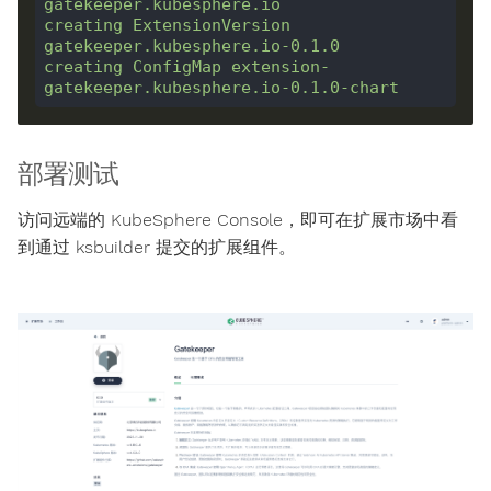
gatekeeper.kubesphere.io
creating
ExtensionVersion
gatekeeper.kubesphere.io-0.1.0
creating
ConfigMap
extension-
gatekeeper.kubesphere.io-0.1.0-chart
部署测试
访问远端的 KubeSphere Console，即可在扩展市场中看
到通过 ksbuilder 提交的扩展组件。