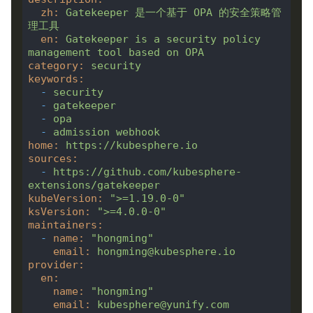
zh
:
Gatekeeper
是一个基于
OPA
的安全策略管
理工具
en
:
Gatekeeper
is
a
security
policy
management
tool
based
on
OPA
category
:
security
keywords
:
-
security
-
gatekeeper
-
opa
-
admission
webhook
home
:
https://kubesphere.io
sources
:
-
https://github.com/kubesphere-
extensions/gatekeeper
kubeVersion
:
">=1.19.0-0"
ksVersion
:
">=4.0.0-0"
maintainers
:
-
name
:
"hongming"
email
:
hongming@kubesphere.io
provider
:
en
:
name
:
"hongming"
email
:
kubesphere@yunify.com