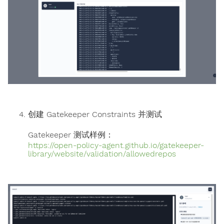
创建 Gatekeeper Constraints 并测试
Gatekeeper 测试样例：
https://open-policy-agent.github.io/gatekeeper-
library/website/validation/allowedrepos