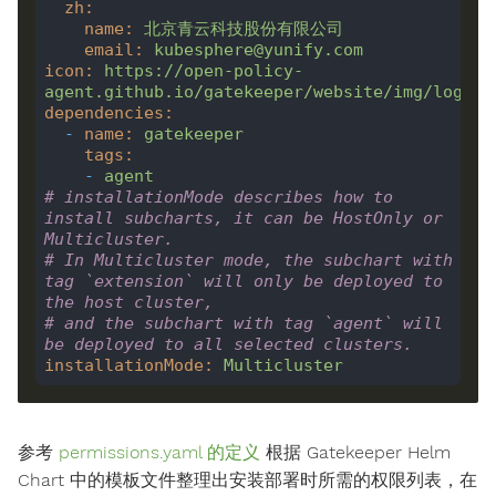
zh
:
name
:
北京青云科技股份有限公司
email
:
kubesphere@yunify.com
icon
:
https://open-policy-
agent.github.io/gatekeeper/website/img/logo.s
dependencies
:
-
name
:
gatekeeper
tags
:
-
agent
# installationMode describes how to 
install subcharts, it can be HostOnly or 
Multicluster.
# In Multicluster mode, the subchart with 
tag `extension` will only be deployed to 
the host cluster,
# and the subchart with tag `agent` will 
be deployed to all selected clusters.
installationMode
:
Multicluster
参考
permissions.yaml 的定义
根据 Gatekeeper Helm
Chart 中的模板文件整理出安装部署时所需的权限列表，在